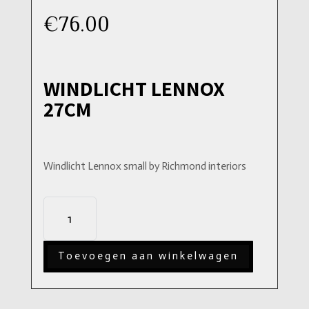
€
76.00
WINDLICHT LENNOX
27CM
Windlicht Lennox small by Richmond interiors
Windlicht
Lennox
27cm
Toevoegen aan winkelwagen
aantal