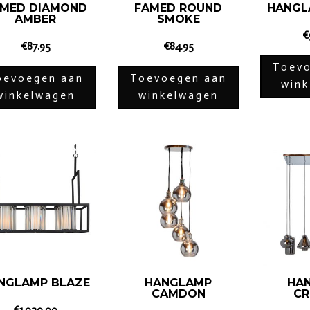
MED DIAMOND
FAMED ROUND
HANGL
AMBER
SMOKE
€
€
87.95
€
84.95
Toevo
oevoegen aan
Toevoegen aan
win
winkelwagen
winkelwagen
NGLAMP BLAZE
HANGLAMP
HA
CAMDON
CR