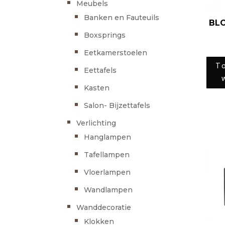
Meubels
Banken en Fauteuils
BL
Boxsprings
Eetkamerstoelen
T
Eettafels
Kasten
Salon- Bijzettafels
Verlichting
Hanglampen
Tafellampen
Vloerlampen
Wandlampen
Wanddecoratie
Klokken