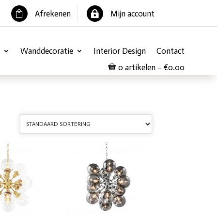
Afrekenen
Mijn account


Wanddecoratie
Interior Design
Contact
0 artikelen
€0.00