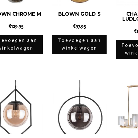
OWN CHROME M
BLOWN GOLD S
CHA
LUDL
€
129.95
€
97.95
€
oevoegen aan
Toevoegen aan
Toevo
winkelwagen
winkelwagen
win