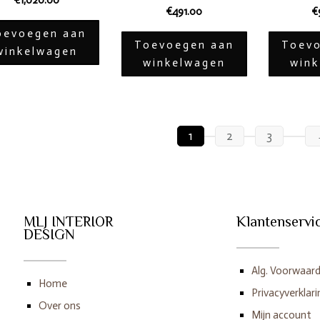
€
1,020.00
€
491.00
€
oevoegen aan
Toevoegen aan
Toevo
winkelwagen
winkelwagen
win
1
2
3
MLJ INTERIOR
Klantenservi
DESIGN
Alg. Voorwaar
Home
Privacyverklari
Over ons
Mijn account