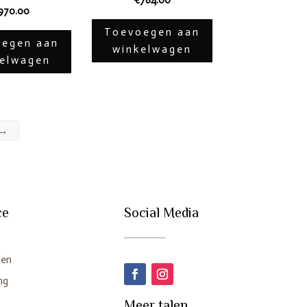
€
764.00
970.00
Toevoegen aan
egen aan
winkelwagen
kelwagen
→
ce
Social Media
den
ng
Meer talen