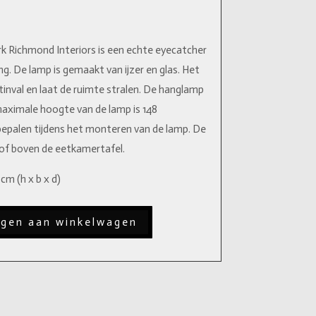
 Richmond Interiors is een echte eyecatcher
ng. De lamp is gemaakt van ijzer en glas. Het
htinval en laat de ruimte stralen. De hanglamp
 maximale hoogte van de lamp is 148
bepalen tijdens het monteren van de lamp. De
l of boven de eetkamertafel.
cm (h x b x d)
gen aan winkelwagen