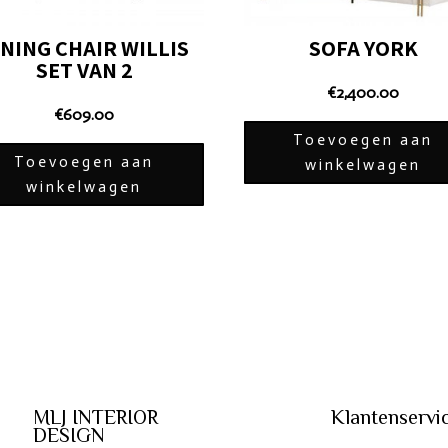
INING CHAIR WILLIS
SOFA YORK
SET VAN 2
€
2,400.00
€
609.00
Toevoegen aan
Toevoegen aan
winkelwagen
winkelwagen
MLJ INTERIOR
Klantenservi
DESIGN