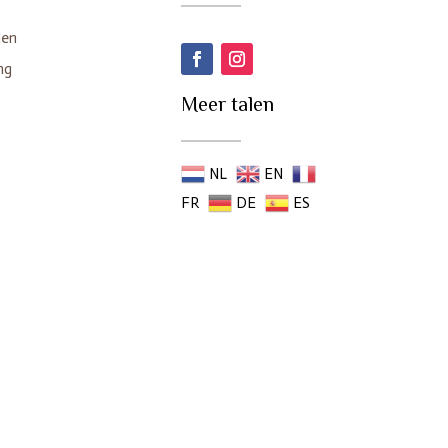
den
ng
Meer talen
NL
EN
FR
DE
ES