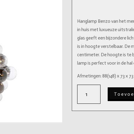
Hanglamp Benzo van het merk
in huis met luxueuze uitstrali
glas geeft een bijzondere lic
is in hoogte verstelbaar. De
centimeter. De hoogte is te 
lamp is perfect voor in de ha
Afmetingen: 88(148) x 73 x 73 
Hanglamp
Toevoe
Benzo
aantal