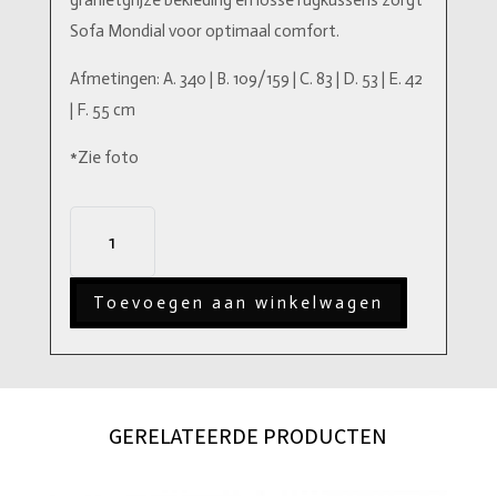
granietgrijze bekleding en losse rugkussens zorgt
Sofa Mondial voor optimaal comfort.
Afmetingen: A. 340 | B. 109/159 | C. 83 | D. 53 | E. 42
| F. 55 cm
*Zie foto
Sofa
Mondial
Lounge
Toevoegen aan winkelwagen
aantal
GERELATEERDE PRODUCTEN