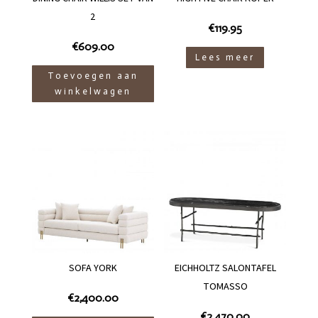
2
€
119.95
€
609.00
Lees meer
Toevoegen aan
winkelwagen
SOFA YORK
EICHHOLTZ SALONTAFEL
TOMASSO
€
2,400.00
€
2,470.00