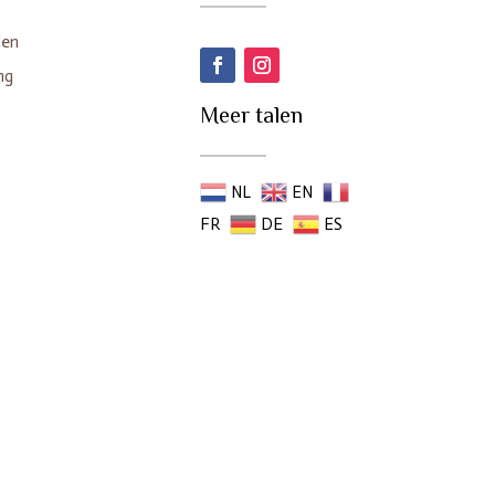
den
ng
Meer talen
NL
EN
FR
DE
ES