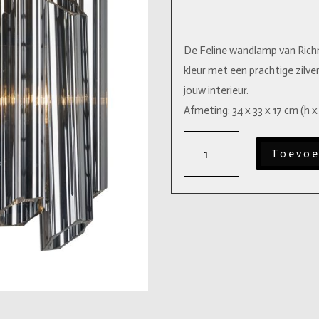
De Feline wandlamp van Rich
kleur met een prachtige zilv
jouw interieur.
Afmeting: 34 x 33 x 17 cm (h x 
Wandlamp
Toevoe
Feline
aantal