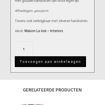
met gouden handvaten van onze eigen lijn.
Afmetingen: 40x20cm
Tevens ook verkrijgbaar met zilveren handvaten.
Merk
:
Maison La Joie – Interiors
Diamond
Marron
S
Toevoegen aan winkelwagen
aantal
GERELATEERDE PRODUCTEN