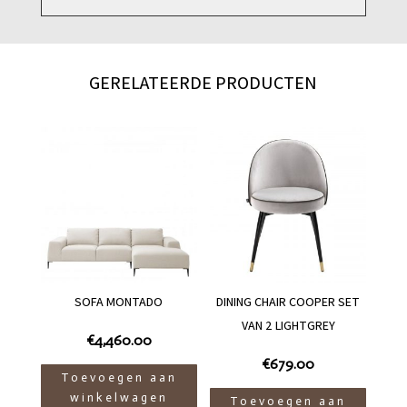
green
aantal
GERELATEERDE PRODUCTEN
SOFA MONTADO
DINING CHAIR COOPER SET
VAN 2 LIGHTGREY
€
4,460.00
€
679.00
Toevoegen aan
winkelwagen
Toevoegen aan