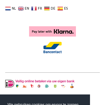
NL
EN
FR
DE
ES
© Copyright MLJ INTERIOR DESIGN | Website
We gebruiken cookies om ervoor te zorgen