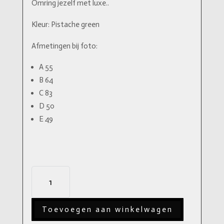
Omring jezelf met luxe..
Kleur: Pistache green
Afmetingen bij foto:
A
55
B
64
C
83
D
50
E
49
Dining
Chair
Cooper
Toevoegen aan winkelwagen
pistache